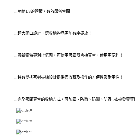
n
壓縮
1/3
的體積，有效節省空間！
n
超大開口設計，讓收納物品更加有序擺放！
n
最新獨特專利止氣閥，可使用吸塵器皆抽真空，使用更便利！
n
特有雙排密封夾鍊設計提供您收藏及操作的方便性及耐用性！
n
完全密閉真空的收納方式，可防塵、防黴、防潮、防蟲
...
衣被發黃等