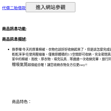
代償二胎借款
商品訊息功能
:
商品訊息描述
:
換季囉
!
冬天的厚重棉被、衣物也該好好收納起來了，但是該怎麼完成
乾乾淨淨
!
在使用壓縮後，僅需原體積的
1/3
空間即可收納，完全密閉真
家中的棉被、抱枕、厚衣物、填充玩具
....
等通通一次收納完畢，旅行
贈吸氣筒
超值組合喔！讓您收納衣物全方位更
easy!!
商品特色：