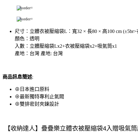
尺寸：立體衣被壓縮袋L：寬32 × 長80 × 高100 cm (±5
顏色：透明
入數：立體壓縮袋Lx2+衣被壓縮袋x2+吸氣筒x1
產地：台灣 產地: 台灣
商品訊息簡述
:
⊕日本進口原料
⊕最新獨特專利止氣閥
⊕雙排密封夾鍊設計