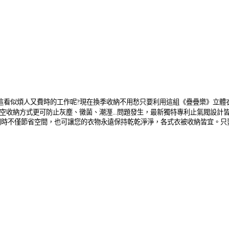
這看似煩人又費時的工作呢
?
現在換季收納不用愁只要利用這組《疊疊樂》立體
空收納方式更可防止灰塵、黴菌、潮溼
...
問題發生，最新獨特專利止氣閥設計
同時不僅節省空間，也可讓您的衣物永遠保持乾乾淨淨，各式衣被收納皆宜。只