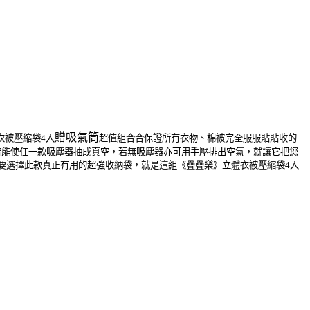
贈吸氣筒
衣被壓縮袋
4
入
超值組合合保證所有衣物、棉被完全服服貼貼收的
皆能使任一款吸塵器抽成真空，若無吸塵器亦可用手壓排出空氣，就讓它把您
要選擇此款真正有用的超強收納袋，就是這組《疊疊樂》立體衣被壓縮袋
4
入