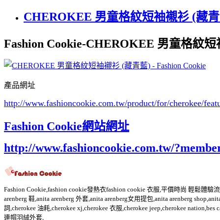
CHEROKEE 男童格紋短袖襯衫 (藏青藍) - 
Fashion Cookie-CHEROKEE 男童格紋短袖襯
產品網址
http://www.fashioncookie.com.tw/product/for/cherokee/fea
Fashion Cookie網站網址
http://www.fashioncookie.com.tw/?membe
Fashion Cookie,fashion cookie發熱衣fashion cookie 衣服,平價時尚 輕鬆體驗流行Fashio
arenberg 鞋,anita arenberg 外套,anita arenberg女用提包,anita arenberg shop,ani
詞,cherokee 油耗,cherokee xj,cherokee 衣服,cherokee jeep,cherokee nati
連帽羽絨外套,