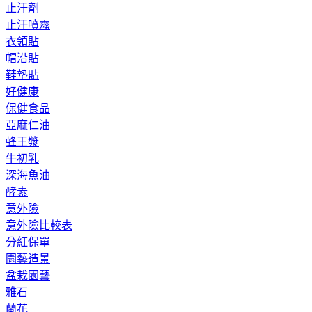
止汗劑
止汗噴霧
衣領貼
帽沿貼
鞋墊貼
好健康
保健食品
亞麻仁油
蜂王漿
牛初乳
深海魚油
酵素
意外險
意外險比較表
分紅保單
園藝造景
盆栽園藝
雅石
蘭花