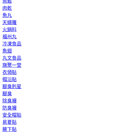
魚鬆
肉乾
魚丸
天婦羅
火鍋料
福州丸
冷凍食品
魚翅
丸文食品
旗聚一堂
衣領貼
帽沿貼
腳臭剋星
腳臭
除臭襪
防臭襪
安全帽貼
易夏貼
腋下貼