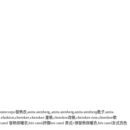
orpo發熱衣,anita arenberg,,anita arenberg,anita arenberg靴子,anita
1 efashion,cherokee,cherokee 童裝,cherokee改裝,cherokee rose,cherokee歌
ol羽絨外套bes carol 發熱保暖衣,bés carol評價bes carol 男式v領發熱保暖衣,bés carol女式亮色