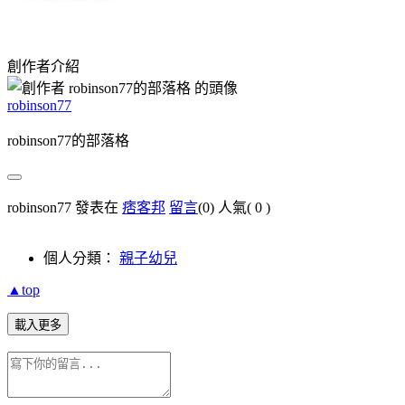
創作者介紹
robinson77
robinson77的部落格
robinson77 發表在
痞客邦
留言
(0)
人氣(
0
)
個人分類：
親子幼兒
▲top
載入更多