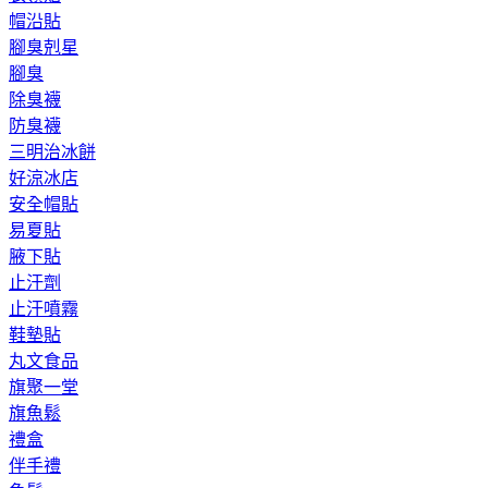
帽沿貼
腳臭剋星
腳臭
除臭襪
防臭襪
三明治冰餅
好涼冰店
安全帽貼
易夏貼
腋下貼
止汗劑
止汗噴霧
鞋墊貼
丸文食品
旗聚一堂
旗魚鬆
禮盒
伴手禮