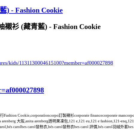
Fashion Cookie
衫 (藏青藍) - Fashion Cookie
tures/kids/1131130004615100
?member=af000027898
r=af000027898
n Cookie,corporationcorpo訂製襯衫corporate financecorporate mancorporatec
ta arenberg 大阪,anita arenberg透明果凍包,121 e,121 eu,121 e fashion,121-enq,12
on,bes carol,bés carolbes carol發熱衣,bés carol發熱衣bes carol 評價,bés car