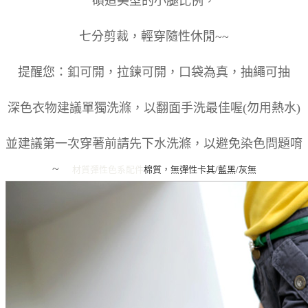
碩造美型的小腿比例，
七分剪裁，輕穿隨性休閒~~
提醒您：釦可開，拉鍊可開，口袋為真，抽繩可抽
深色衣物建議單獨洗滌，以翻面手洗最佳喔(勿用熱水)
並建議第一次穿著前請先下水洗滌，以避免染色問題唷
~
材質彈性
色系
配件
棉質，無彈性
卡其/藍黑/灰
無