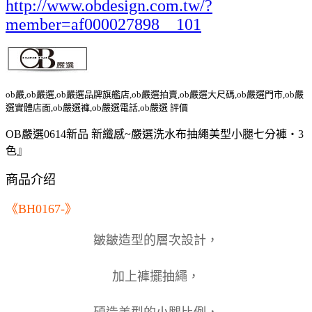
http://www.obdesign.com.tw/?
member=af000027898__101
ob嚴,ob嚴選,ob嚴選品牌旗艦店,ob嚴選拍賣,ob嚴選大尺碼,ob嚴選門市,ob嚴
選實體店面,ob嚴選褲,ob嚴選電話,ob嚴選 評價
OB嚴選0614新品 新纖感~嚴選洗水布抽繩美型小腿七分褲‧3
色』
商品介绍
《BH0167-》
皺皺造型的層次設計，
加上褲擺抽繩，